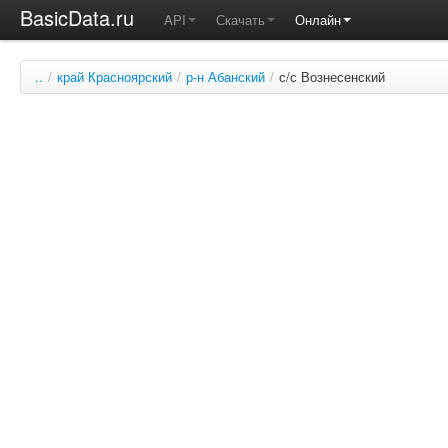
BasicData.ru
API
Скачать
Онлайн
..
/
край Красноярский
/
р-н Абанский
/
с/с Вознесенский