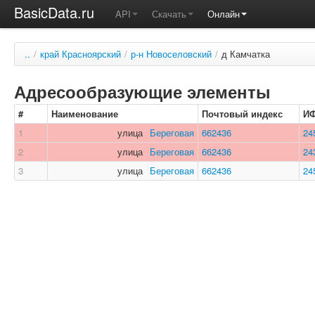
BasicData.ru
API
Скачать
Онлайн
..
/
край Красноярский
/
р-н Новоселовский
/
д Камчатка
Адресообразующие элементы
#
Наименование
Почтовый индекс
И
1
улица
Береговая
662436
24
2
улица
Береговая
662436
24
3
улица
Береговая
662436
24