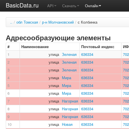
BasicData.ru
API
Скачать
Онлайн
..
/
обл Томская
/
р-н Молчановский
/
с Колбинка
Адресообразующие элементы
#
Наименование
Почтовый индекс
ИФ
1
улица
Зеленая
636334
702
2
улица
Зеленая
636334
702
3
улица
Зеленая
636334
702
4
улица
Мира
636334
702
5
улица
Мира
636334
702
6
улица
Мира
636334
702
7
улица
Нагорная
636334
702
8
улица
Нагорная
636334
702
9
улица
Нагорная
636334
702
10
улица
Новая
636334
702