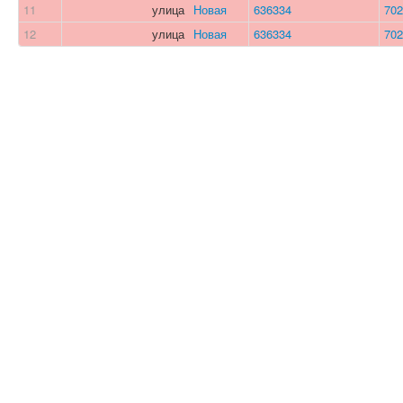
11
улица
Новая
636334
702
12
улица
Новая
636334
702