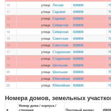
10
улица
Лесная
636806
7
11
улица
Садовая
636806
7
12
улица
Садовая
636806
7
13
улица
Сибирская
636806
7
14
улица
Сибирская
636806
7
15
улица
Советская
636806
7
16
улица
Советская
636806
7
17
улица
Стадионная
636806
7
18
улица
Стадионная
636806
7
19
улица
Школьная
636806
7
20
улица
Школьная
636806
7
21
улица
Юбилейная
636806
7
22
улица
Юбилейная
636806
7
Номера домов, земельных участков
Номер дома / корпуса /
#
строения
Почтовый индекс
ИФН