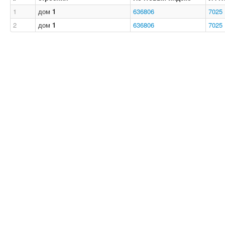
1
дом
1
636806
7025
2
дом
1
636806
7025