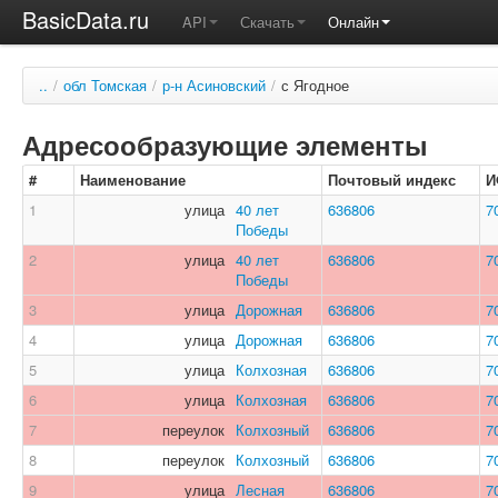
BasicData.ru
API
Скачать
Онлайн
..
/
обл Томская
/
р-н Асиновский
/
с Ягодное
Адресообразующие элементы
#
Наименование
Почтовый индекс
И
1
улица
40 лет
636806
7
Победы
2
улица
40 лет
636806
7
Победы
3
улица
Дорожная
636806
7
4
улица
Дорожная
636806
7
5
улица
Колхозная
636806
7
6
улица
Колхозная
636806
7
7
переулок
Колхозный
636806
7
8
переулок
Колхозный
636806
7
9
улица
Лесная
636806
7