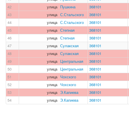
42
улица
Пушкина
368101
43
улица
С.Стальского
368101
44
улица
С.Стальского
368101
45
улица
Степная
368101
46
улица
Степная
368101
47
улица
Сулакская
368101
48
улица
Сулакская
368101
49
улица
Центральная
368101
50
улица
Центральная
368101
51
улица
Чохского
368101
52
улица
Чохского
368101
53
улица
Э.Капиева
368101
54
улица
Э.Капиева
368101