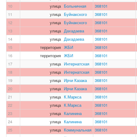
10
улица
Больничная
368101
11
улица
Буйнакского
368101
12
улица
Буйнакского
368101
13
улица
Дахадаева
368101
14
улица
Дахадаева
368101
15
территория
ЖБИ
368101
16
территория
ЖБИ
368101
17
улица
Интернатская
368101
18
улица
Интернатская
368101
19
улица
Ирчи Казака
368101
20
улица
Ирчи Казака
368101
21
улица
К.Маркса
368101
22
улица
К.Маркса
368101
23
улица
Калинина
368101
24
улица
Калинина
368101
25
улица
Коммунальная
368101