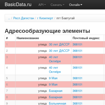
BasicData.ru
API
Скачать
Онлайн
..
/
Респ Дагестан
/
г Кизилюрт
/
пгт Бавтугай
Адресообразующие элементы
#
Наименование
Почтовый индекс
1
улица
30 лет ДАССР
368101
2
улица
30 лет ДАССР
368101
3
улица
40 лет
368101
Октября
4
улица
40 лет
368101
Октября
5
улица
9 Мая
368101
6
улица
9 Мая
368101
7
улица
Базарная
368101
8
улица
Базарная
368101
9
улица
Больничная
368101