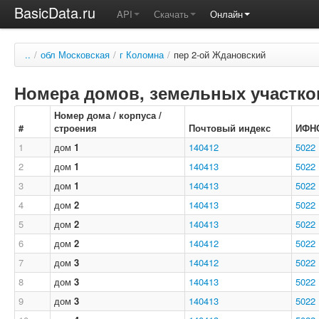
BasicData.ru
API
Скачать
Онлайн
..
/
обл Московская
/
г Коломна
/
пер 2-ой Ждановский
Номера домов, земельных участков
Номер дома / корпуса /
#
строения
Почтовый индекс
ИФН
1
дом
1
140412
5022
2
дом
1
140413
5022
3
дом
1
140413
5022
4
дом
2
140413
5022
5
дом
2
140413
5022
6
дом
2
140412
5022
7
дом
3
140412
5022
8
дом
3
140413
5022
9
дом
3
140413
5022