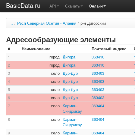
BasicData.ru
API
Скачать
Онлайн
..
/
Респ Северная Осетия - Алания
/
р-н Дигорский
Адресообразующие элементы
#
Наименование
Почтовый индекс
1
город
Дигора
363410
2
город
Дигора
363410
3
село
Дур-Дур
363403
4
село
Дур-Дур
363403
5
село
Дур-Дур
363403
6
село
Дур-Дур
363403
7
село
Карман-
363404
Синдзикау
8
село
Карман-
363404
Синдзикау
9
село
Карман-
363404