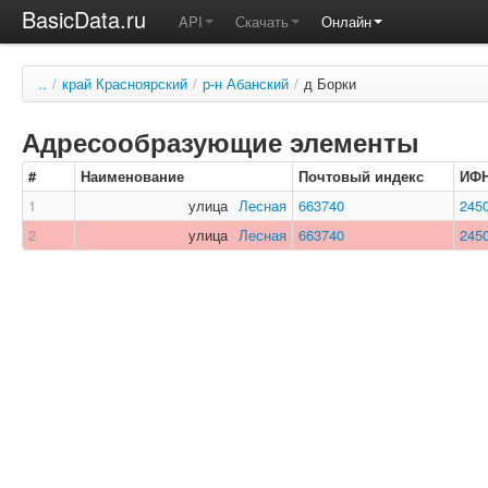
BasicData.ru
API
Скачать
Онлайн
..
/
край Красноярский
/
р-н Абанский
/
д Борки
Адресообразующие элементы
#
Наименование
Почтовый индекс
ИФ
1
улица
Лесная
663740
245
2
улица
Лесная
663740
245