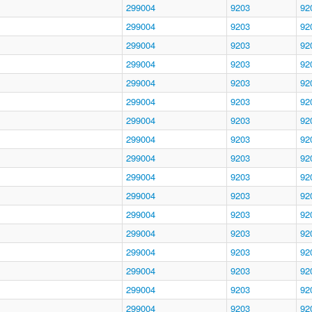
299004
9203
92
299004
9203
92
299004
9203
92
299004
9203
92
299004
9203
92
299004
9203
92
299004
9203
92
299004
9203
92
299004
9203
92
299004
9203
92
299004
9203
92
299004
9203
92
299004
9203
92
299004
9203
92
299004
9203
92
299004
9203
92
299004
9203
92