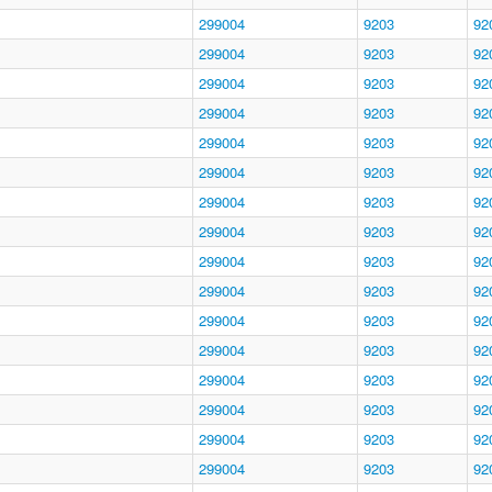
299004
9203
92
299004
9203
92
299004
9203
92
299004
9203
92
299004
9203
92
299004
9203
92
299004
9203
92
299004
9203
92
299004
9203
92
299004
9203
92
299004
9203
92
299004
9203
92
299004
9203
92
299004
9203
92
299004
9203
92
299004
9203
92