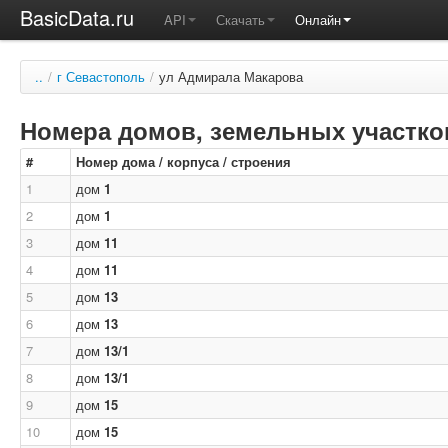
BasicData.ru
API
Скачать
Онлайн
..
/
г Севастополь
/
ул Адмирала Макарова
Номера домов, земельных участков
#
Номер дома / корпуса / строения
1
дом
1
2
дом
1
3
дом
11
4
дом
11
5
дом
13
6
дом
13
7
дом
13/1
8
дом
13/1
9
дом
15
10
дом
15