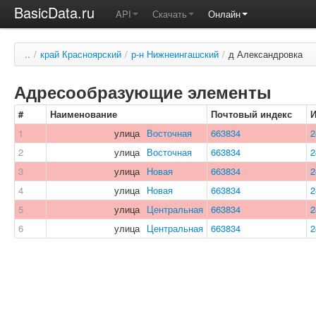
BasicData.ru
API
Скачать
Онлайн
..
/
край Красноярский
/
р-н Нижнеингашский
/
д Александровка
Адресообразующие элементы
#
Наименование
Почтовый индекс
1
улица
Восточная
663834
2
2
улица
Восточная
663834
2
3
улица
Новая
663834
2
4
улица
Новая
663834
2
5
улица
Центральная
663834
2
6
улица
Центральная
663834
2