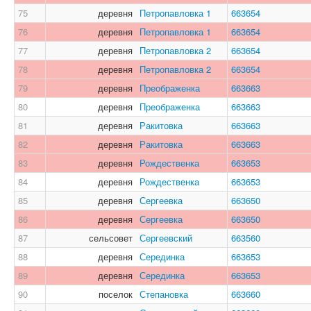
75
деревня
Петропавловка 1
663654
76
деревня
Петропавловка 1
663654
77
деревня
Петропавловка 2
663654
78
деревня
Петропавловка 2
663654
79
деревня
Преображенка
663663
80
деревня
Преображенка
663663
81
деревня
Ракитовка
663663
82
деревня
Ракитовка
663663
83
деревня
Рождественка
663653
84
деревня
Рождественка
663653
85
деревня
Сергеевка
663650
86
деревня
Сергеевка
663650
87
сельсовет
Сергеевский
663560
88
деревня
Серединка
663653
89
деревня
Серединка
663653
90
поселок
Степановка
663660