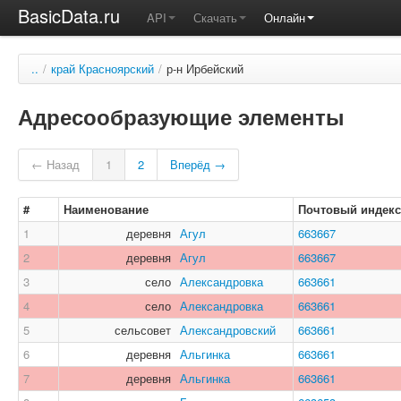
BasicData.ru
API
Скачать
Онлайн
..
/
край Красноярский
/
р-н Ирбейский
Адресообразующие элементы
← Назад
1
2
Вперёд →
#
Наименование
Почтовый индекс
1
деревня
Агул
663667
2
деревня
Агул
663667
3
село
Александровка
663661
4
село
Александровка
663661
5
сельсовет
Александровский
663661
6
деревня
Альгинка
663661
7
деревня
Альгинка
663661