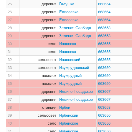
25
деревня
Галушка
663654
26
деревня
Елисеевка
663664
27
деревня
Елисеевка
663664
28
деревня
Зеленая Слобода
663653
29
деревня
Зеленая Слобода
663653
30
село
Ивановка
663655
31
село
Ивановка
663655
32
сельсовет
Ивановский
663655
33
сельсовет
Изумрудновский
663650
34
поселок
Изумрудный
663650
35
поселок
Изумрудный
663650
36
деревня
Ильино-Посадское
663667
37
деревня
Ильино-Посадское
663667
38
станция
Ирбей
663653
39
сельсовет
Ирбейский
663650
40
село
Ирбейское
663650
41
село
Ирбейское
663650