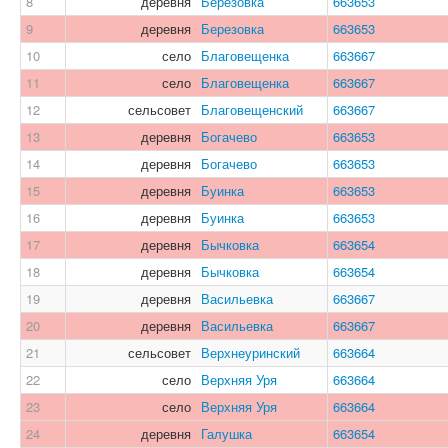
8
деревня
Березовка
663653
9
деревня
Березовка
663653
10
село
Благовещенка
663667
11
село
Благовещенка
663667
12
сельсовет
Благовещенский
663667
13
деревня
Богачево
663653
14
деревня
Богачево
663653
15
деревня
Буинка
663653
16
деревня
Буинка
663653
17
деревня
Бычковка
663654
18
деревня
Бычковка
663654
19
деревня
Васильевка
663667
20
деревня
Васильевка
663667
21
сельсовет
Верхнеуринский
663664
22
село
Верхняя Уря
663664
23
село
Верхняя Уря
663664
24
деревня
Галушка
663654