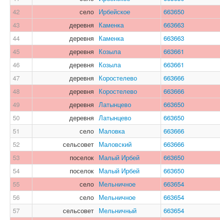
42
село
Ирбейское
663650
43
деревня
Каменка
663663
44
деревня
Каменка
663663
45
деревня
Козыла
663661
46
деревня
Козыла
663661
47
деревня
Коростелево
663666
48
деревня
Коростелево
663666
49
деревня
Латынцево
663650
50
деревня
Латынцево
663650
51
село
Маловка
663666
52
сельсовет
Маловский
663666
53
поселок
Малый Ирбей
663650
54
поселок
Малый Ирбей
663650
55
село
Мельничное
663654
56
село
Мельничное
663654
57
сельсовет
Мельничный
663654