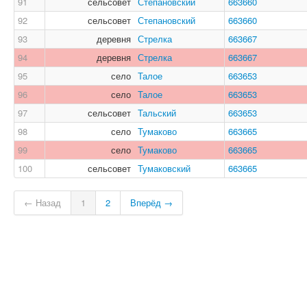
91
сельсовет
Степановский
663660
92
сельсовет
Степановский
663660
93
деревня
Стрелка
663667
94
деревня
Стрелка
663667
95
село
Талое
663653
96
село
Талое
663653
97
сельсовет
Тальский
663653
98
село
Тумаково
663665
99
село
Тумаково
663665
100
сельсовет
Тумаковский
663665
← Назад
1
2
Вперёд →