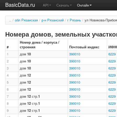
BasicData.ru
API
Скачать
Онлайн
..
/
обл Рязанская
/
р-н Рязанский
/
г Рязань
/
ул Новикова-Прибоя
Номера домов, земельных участков
Номер дома / корпуса /
#
строения
Почтовый индекс
ИФН
1
дом
10
390010
6229
2
дом
10
390010
6229
3
дом
10
390010
6229
4
дом
12
390010
6229
5
дом
12
390010
6229
6
дом
12
390010
6229
7
дом
12
стр.
1
390010
6229
8
дом
12
стр.
1
390010
6229
9
дом
12
стр.
1
390010
6229