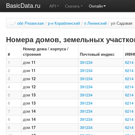
BasicData.ru
API
Скачать
Онлайн
..
/
обл Рязанская
/
р-н Кораблинский
/
п Ленинский
/
ул Садовая
Номера домов, земельных участков
Номер дома / корпуса /
#
строения
Почтовый индекс
ИФН
1
дом
11
391234
6214
2
дом
11
391234
6214
3
дом
12
391234
6214
4
дом
12
391234
6214
5
дом
13
391234
6214
6
дом
13
391234
6214
7
дом
14
391234
6214
8
дом
14
391234
6214
9
дом
17
391234
6214