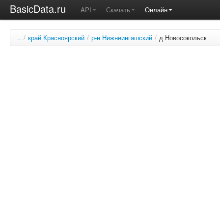
BasicData.ru
API
Скачать
Онлайн
..
/
край Красноярский
/
р-н Нижнеингашский
/
д Новосокольск