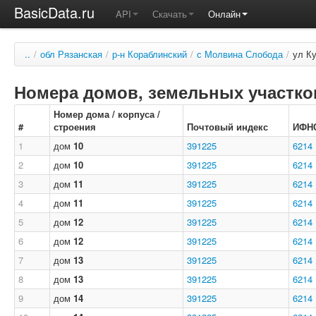
BasicData.ru
API
Скачать
Онлайн
..
/
обл Рязанская
/
р-н Кораблинский
/
с Молвина Слобода
/
ул К
Номера домов, земельных участков
Номер дома / корпуса /
#
строения
Почтовый индекс
ИФН
1
дом
10
391225
6214
2
дом
10
391225
6214
3
дом
11
391225
6214
4
дом
11
391225
6214
5
дом
12
391225
6214
6
дом
12
391225
6214
7
дом
13
391225
6214
8
дом
13
391225
6214
9
дом
14
391225
6214