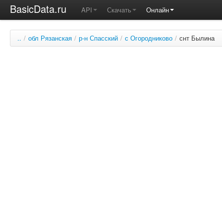
BasicData.ru
API
Скачать
Онлайн
..
/
обл Рязанская
/
р-н Спасский
/
с Огородниково
/
снт Былина