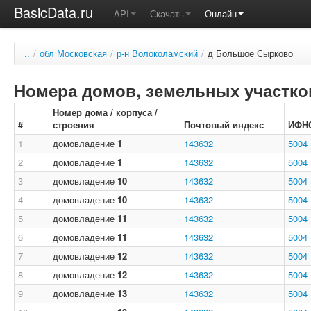
BasicData.ru
API
Скачать
Онлайн
..
/
обл Московская
/
р-н Волоколамский
/
д Большое Сырково
Номера домов, земельных участков
Номер дома / корпуса /
#
строения
Почтовый индекс
ИФН
1
домовладение
1
143632
5004
2
домовладение
1
143632
5004
3
домовладение
10
143632
5004
4
домовладение
10
143632
5004
5
домовладение
11
143632
5004
6
домовладение
11
143632
5004
7
домовладение
12
143632
5004
8
домовладение
12
143632
5004
9
домовладение
13
143632
5004