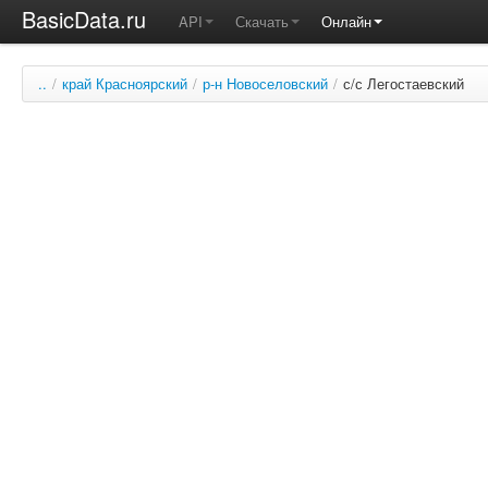
BasicData.ru
API
Скачать
Онлайн
..
/
край Красноярский
/
р-н Новоселовский
/
с/с Легостаевский