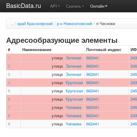
BasicData.ru
API
Скачать
Онлайн
..
/
край Красноярский
/
р-н Новоселовский
/
п Чесноки
Адресообразующие элементы
#
Наименование
Почтовый индекс
ИФ
1
улица
Зеленая
662441
243
2
улица
Зеленая
662441
245
3
улица
Зеленая
662441
245
4
улица
Крупская
662441
243
5
улица
Крупская
662441
245
6
улица
Крупская
662441
245
7
улица
Чапаева
662441
245
8
улица
Чапаева
662441
243
9
улица
Чапаева
662441
245