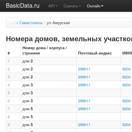
BasicData.ru
API
Скачать
Онлайн
..
/
г Севастополь
/
ул Амурская
Номера домов, земельных участков
Номер дома / корпуса /
#
строения
Почтовый индекс
ИФН
1
дом
2
2
дом
2
299011
9204
3
дом
2
299011
9204
4
дом
3
299011
9204
5
дом
3
6
дом
3
299011
9204
7
дом
5
299011
9204
8
дом
5
9
дом
5
299011
9204