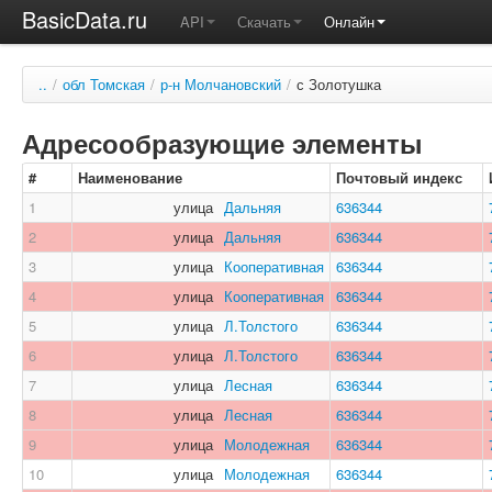
BasicData.ru
API
Скачать
Онлайн
..
/
обл Томская
/
р-н Молчановский
/
с Золотушка
Адресообразующие элементы
#
Наименование
Почтовый индекс
1
улица
Дальняя
636344
2
улица
Дальняя
636344
3
улица
Кооперативная
636344
4
улица
Кооперативная
636344
5
улица
Л.Толстого
636344
6
улица
Л.Толстого
636344
7
улица
Лесная
636344
8
улица
Лесная
636344
9
улица
Молодежная
636344
10
улица
Молодежная
636344