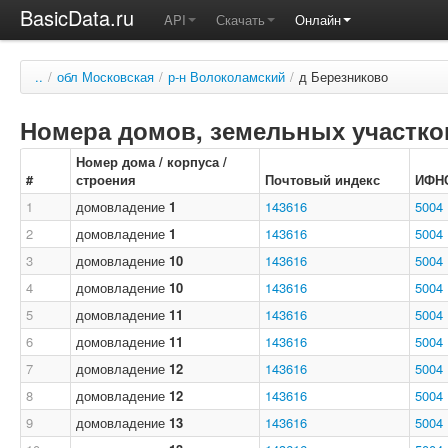
BasicData.ru
API
Скачать
Онлайн
..
/
обл Московская
/
р-н Волоколамский
/
д Березниково
Номера домов, земельных участков
Номер дома / корпуса /
#
строения
Почтовый индекс
ИФН
1
домовладение
1
143616
5004
2
домовладение
1
143616
5004
3
домовладение
10
143616
5004
4
домовладение
10
143616
5004
5
домовладение
11
143616
5004
6
домовладение
11
143616
5004
7
домовладение
12
143616
5004
8
домовладение
12
143616
5004
9
домовладение
13
143616
5004