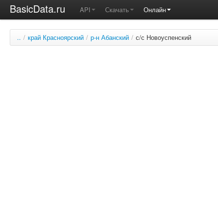
BasicData.ru
API
Скачать
Онлайн
..
/
край Красноярский
/
р-н Абанский
/
с/с Новоуспенский