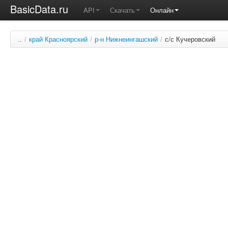
BasicData.ru
API
Скачать
Онлайн
..
/
край Красноярский
/
р-н Нижнеингашский
/
с/с Кучеровский