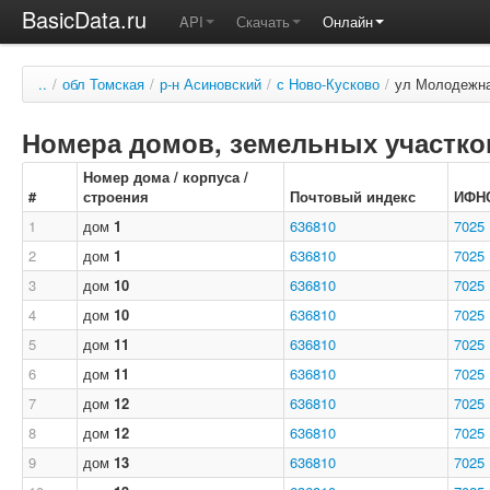
BasicData.ru
API
Скачать
Онлайн
..
/
обл Томская
/
р-н Асиновский
/
с Ново-Кусково
/
ул Молодежн
Номера домов, земельных участков
Номер дома / корпуса /
#
строения
Почтовый индекс
ИФН
1
дом
1
636810
7025
2
дом
1
636810
7025
3
дом
10
636810
7025
4
дом
10
636810
7025
5
дом
11
636810
7025
6
дом
11
636810
7025
7
дом
12
636810
7025
8
дом
12
636810
7025
9
дом
13
636810
7025