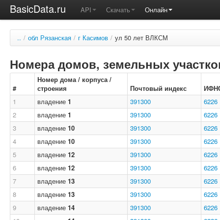
BasicData.ru
API
Скачать
Онлайн
..
/
обл Рязанская
/
г Касимов
/
ул 50 лет ВЛКСМ
Номера домов, земельных участков
Номер дома / корпуса /
#
строения
Почтовый индекс
ИФН
1
владение
1
391300
6226
2
владение
1
391300
6226
3
владение
10
391300
6226
4
владение
10
391300
6226
5
владение
12
391300
6226
6
владение
12
391300
6226
7
владение
13
391300
6226
8
владение
13
391300
6226
9
владение
14
391300
6226