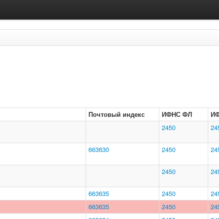
Почтовый индекс
ИФНС ФЛ
И
2450
24
663630
2450
24
2450
24
663635
2450
24
663635
2450
24