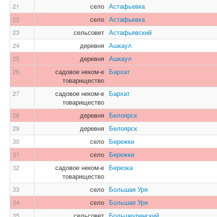
21
село
Астафьевка
22
село
Астафьевка
23
сельсовет
Астафьевский
24
деревня
Ашкаул
25
деревня
Ашкаул
26
садовое неком-е
Бархат
товарищество
27
садовое неком-е
Бархат
товарищество
28
деревня
Белоярск
29
деревня
Белоярск
30
село
Бережки
31
село
Бережки
32
садовое неком-е
Березка
товарищество
33
село
Большая Уря
34
село
Большая Уря
35
сельсовет
Большеуринский