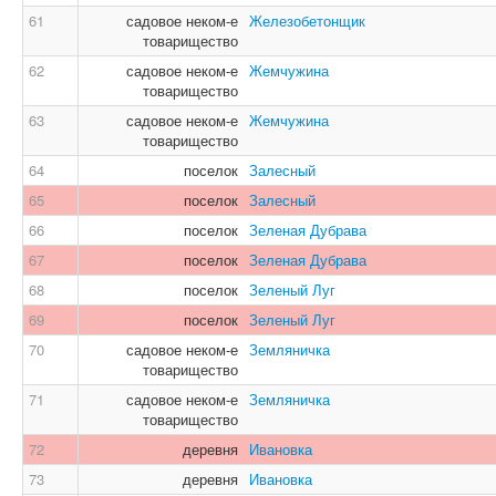
61
садовое неком-е
Железобетонщик
товарищество
62
садовое неком-е
Жемчужина
товарищество
63
садовое неком-е
Жемчужина
товарищество
64
поселок
Залесный
65
поселок
Залесный
66
поселок
Зеленая Дубрава
67
поселок
Зеленая Дубрава
68
поселок
Зеленый Луг
69
поселок
Зеленый Луг
70
садовое неком-е
Земляничка
товарищество
71
садовое неком-е
Земляничка
товарищество
72
деревня
Ивановка
73
деревня
Ивановка