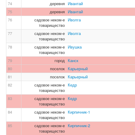
74
деревня
Ивантай
75
деревня
Ивантай
76
садовое неком-е
Иволга
товарищество
77
садовое неком-е
Иволга
товарищество
78
садовое неком-е
Ивушка
товарищество
79
город
Канск
80
поселок
Карьерный
81
поселок
Карьерный
82
садовое неком-е
Кедр
товарищество
83
садовое неком-е
Кедр
товарищество
84
садовое неком-е
Кирпичник-1
товарищество
85
садовое неком-е
Кирпичник-2
товарищество