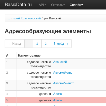
BasicData.ru
API
Скачать
Онлайн
..
/
край Красноярский
/
р-н Канский
Адресообразующие элементы
← Назад
1
2
3
Вперёд →
#
Наименование
1
садовое неком-е
Абанский
товарищество
2
садовое неком-е
Автомобилист
товарищество
3
садовое неком-е
Автомобилист
товарищество
4
деревня
Алега
5
деревня
Алега