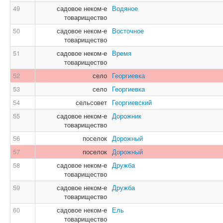
49
садовое неком-е
Водяное
товарищество
50
садовое неком-е
Восточное
товарищество
51
садовое неком-е
Время
товарищество
52
село
Георгиевка
53
село
Георгиевка
54
сельсовет
Георгиевский
55
садовое неком-е
Дорожник
товарищество
56
поселок
Дорожный
57
поселок
Дорожный
58
садовое неком-е
Дружба
товарищество
59
садовое неком-е
Дружба
товарищество
60
садовое неком-е
Ель
товарищество