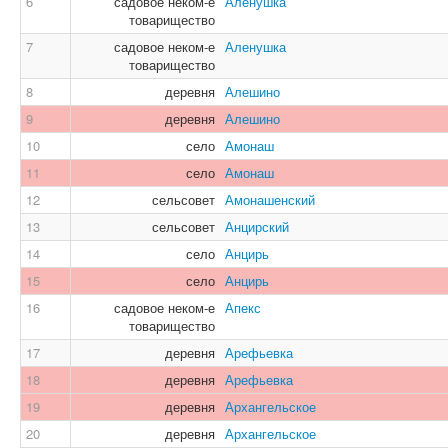
6
садовое неком-е
Аленушка
товарищество
7
садовое неком-е
Аленушка
товарищество
8
деревня
Алешино
9
деревня
Алешино
10
село
Амонаш
11
село
Амонаш
12
сельсовет
Амонашенский
13
сельсовет
Анцирский
14
село
Анцирь
15
село
Анцирь
16
садовое неком-е
Апекс
товарищество
17
деревня
Арефьевка
18
деревня
Арефьевка
19
деревня
Архангельское
20
деревня
Архангельское