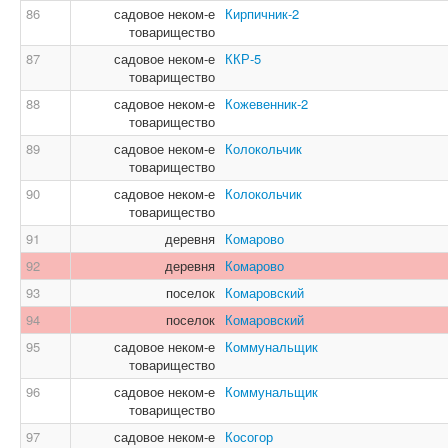
86
садовое неком-е
Кирпичник-2
товарищество
87
садовое неком-е
ККР-5
товарищество
88
садовое неком-е
Кожевенник-2
товарищество
89
садовое неком-е
Колокольчик
товарищество
90
садовое неком-е
Колокольчик
товарищество
91
деревня
Комарово
92
деревня
Комарово
93
поселок
Комаровский
94
поселок
Комаровский
95
садовое неком-е
Коммунальщик
товарищество
96
садовое неком-е
Коммунальщик
товарищество
97
садовое неком-е
Косогор