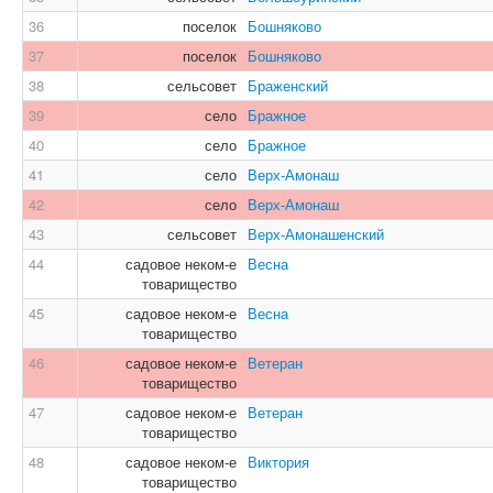
36
поселок
Бошняково
37
поселок
Бошняково
38
сельсовет
Браженский
39
село
Бражное
40
село
Бражное
41
село
Верх-Амонаш
42
село
Верх-Амонаш
43
сельсовет
Верх-Амонашенский
44
садовое неком-е
Весна
товарищество
45
садовое неком-е
Весна
товарищество
46
садовое неком-е
Ветеран
товарищество
47
садовое неком-е
Ветеран
товарищество
48
садовое неком-е
Виктория
товарищество