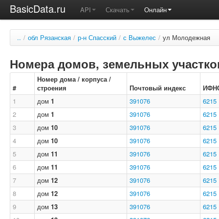
BasicData.ru
API
Скачать
Онлайн
..
/
обл Рязанская
/
р-н Спасский
/
с Выжелес
/
ул Молодежная
Номера домов, земельных участков
Номер дома / корпуса /
#
строения
Почтовый индекс
ИФН
1
дом
1
391076
6215
2
дом
1
391076
6215
3
дом
10
391076
6215
4
дом
10
391076
6215
5
дом
11
391076
6215
6
дом
11
391076
6215
7
дом
12
391076
6215
8
дом
12
391076
6215
9
дом
13
391076
6215