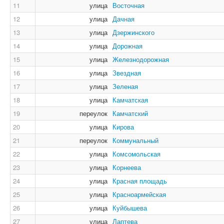
11
улица
Восточная
12
улица
Дачная
13
улица
Дзержинского
14
улица
Дорожная
15
улица
Железнодорожная
16
улица
Звездная
17
улица
Зеленая
18
улица
Камчатская
19
переулок
Камчатский
20
улица
Кирова
21
переулок
Коммунальный
22
улица
Комсомольская
23
улица
Корнеева
24
улица
Красная площадь
25
улица
Красноармейская
26
улица
Куйбышева
27
улица
Лаптева