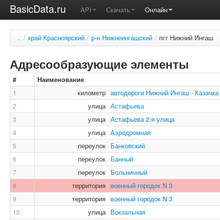
BasicData.ru
API
Скачать
Онлайн
..
/
край Красноярский
/
р-н Нижнеингашский
/
пгт Нижний Ингаш
Адресообразующие элементы
#
Наименование
1
километр
автодороги Нижний Ингаш - Казачка
2
улица
Астафьева
3
улица
Астафьева 2-я улица
4
улица
Аэродромная
5
переулок
Банковский
6
переулок
Банный
7
переулок
Больничный
8
территория
военный городок N 3
9
территория
военный городок N 3
10
улица
Вокзальная