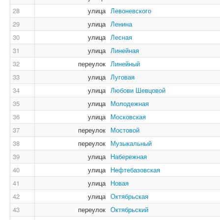
28
улица
Левоневского
29
улица
Ленина
30
улица
Лесная
31
улица
Линейная
32
переулок
Линейный
33
улица
Луговая
34
улица
Любови Шевцовой
35
улица
Молодежная
36
улица
Московская
37
переулок
Мостовой
38
переулок
Музыкальный
39
улица
Набережная
40
улица
Нефтебазовская
41
улица
Новая
42
улица
Октябрьская
43
переулок
Октябрьский