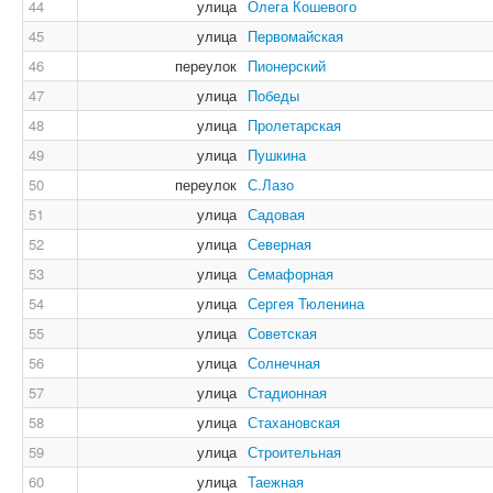
44
улица
Олега Кошевого
45
улица
Первомайская
46
переулок
Пионерский
47
улица
Победы
48
улица
Пролетарская
49
улица
Пушкина
50
переулок
С.Лазо
51
улица
Садовая
52
улица
Северная
53
улица
Семафорная
54
улица
Сергея Тюленина
55
улица
Советская
56
улица
Солнечная
57
улица
Стадионная
58
улица
Стахановская
59
улица
Строительная
60
улица
Таежная