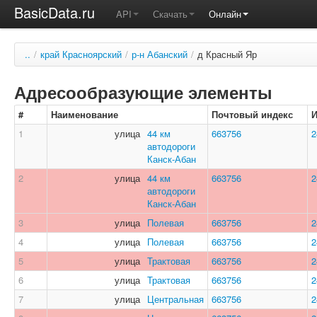
BasicData.ru
API
Скачать
Онлайн
..
/
край Красноярский
/
р-н Абанский
/
д Красный Яр
Адресообразующие элементы
#
Наименование
Почтовый индекс
1
улица
44 км
663756
2
автодороги
Канск-Абан
2
улица
44 км
663756
2
автодороги
Канск-Абан
3
улица
Полевая
663756
2
4
улица
Полевая
663756
2
5
улица
Трактовая
663756
2
6
улица
Трактовая
663756
2
7
улица
Центральная
663756
2