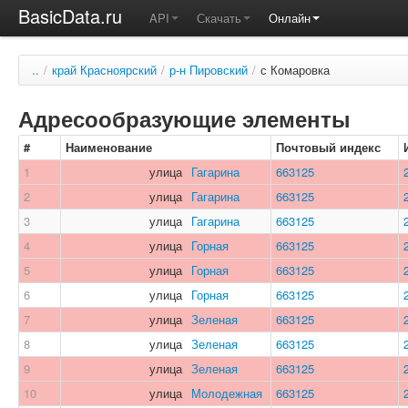
BasicData.ru
API
Скачать
Онлайн
..
/
край Красноярский
/
р-н Пировский
/
с Комаровка
Адресообразующие элементы
#
Наименование
Почтовый индекс
1
улица
Гагарина
663125
2
улица
Гагарина
663125
3
улица
Гагарина
663125
4
улица
Горная
663125
5
улица
Горная
663125
6
улица
Горная
663125
7
улица
Зеленая
663125
8
улица
Зеленая
663125
9
улица
Зеленая
663125
10
улица
Молодежная
663125