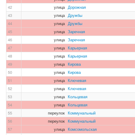
42
улица
Дорожная
43
улица
Дружбы
44
улица
Дружбы
45
улица
Заречная
46
улица
Заречная
47
улица
Карьерная
48
улица
Карьерная
49
улица
Кирова
50
улица
Кирова
51
улица
Ключевая
52
улица
Ключевая
53
улица
Кольцевая
54
улица
Кольцевая
55
переулок
Коммунальный
56
переулок
Коммунальный
57
улица
Комсомольская