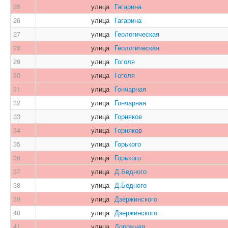
25
улица
Гагарина
26
улица
Гагарина
27
улица
Геологическая
28
улица
Геологическая
29
улица
Гоголя
30
улица
Гоголя
31
улица
Гончарная
32
улица
Гончарная
33
улица
Горняков
34
улица
Горняков
35
улица
Горького
36
улица
Горького
37
улица
Д.Бедного
38
улица
Д.Бедного
39
улица
Дзержинского
40
улица
Дзержинского
41
улица
Дорожная