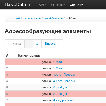
BasicData.ru
API
Скачать
Онлайн
..
/
край Красноярский
/
р-н Абанский
/
п Абан
Адресообразующие элементы
← Назад
1
2
Вперёд →
#
Наименование
1
улица
1 Мая
2
улица
1 Мая
3
улица
40 лет Победы
4
улица
40 лет Победы
5
улица
А.Лебедя
6
улица
А.Лебедя
7
улица
Аэродромная