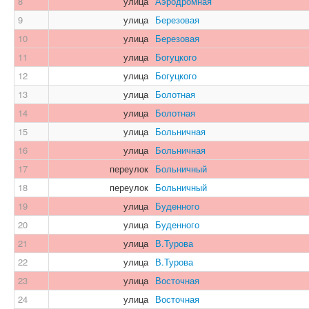
8
улица
Аэродромная
9
улица
Березовая
10
улица
Березовая
11
улица
Богуцкого
12
улица
Богуцкого
13
улица
Болотная
14
улица
Болотная
15
улица
Больничная
16
улица
Больничная
17
переулок
Больничный
18
переулок
Больничный
19
улица
Буденного
20
улица
Буденного
21
улица
В.Турова
22
улица
В.Турова
23
улица
Восточная
24
улица
Восточная