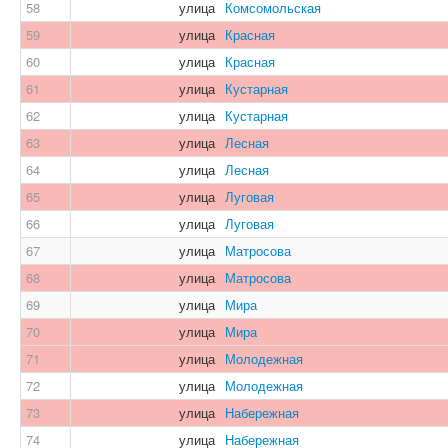
58
улица
Комсомольская
59
улица
Красная
60
улица
Красная
61
улица
Кустарная
62
улица
Кустарная
63
улица
Лесная
64
улица
Лесная
65
улица
Луговая
66
улица
Луговая
67
улица
Матросова
68
улица
Матросова
69
улица
Мира
70
улица
Мира
71
улица
Молодежная
72
улица
Молодежная
73
улица
Набережная
74
улица
Набережная