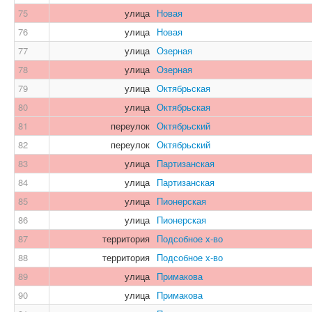
75
улица
Новая
76
улица
Новая
77
улица
Озерная
78
улица
Озерная
79
улица
Октябрьская
80
улица
Октябрьская
81
переулок
Октябрьский
82
переулок
Октябрьский
83
улица
Партизанская
84
улица
Партизанская
85
улица
Пионерская
86
улица
Пионерская
87
территория
Подсобное х-во
88
территория
Подсобное х-во
89
улица
Примакова
90
улица
Примакова