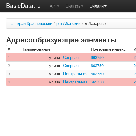
BasicData.ru
API
Скачать
Онлайн
..
/
край Красноярский
/
р-н Абанский
/
д Лазарево
Адресообразующие элементы
#
Наименование
Почтовый индекс
1
улица
Озерная
663750
2
2
улица
Озерная
663750
2
3
улица
Центральная
663750
2
4
улица
Центральная
663750
2