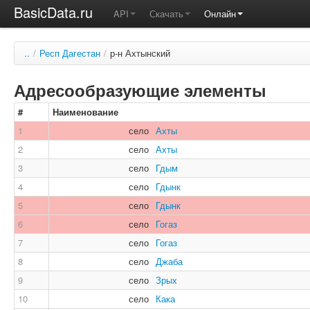
BasicData.ru
API
Скачать
Онлайн
..
/
Респ Дагестан
/
р-н Ахтынский
Адресообразующие элементы
#
Наименование
1
село
Ахты
2
село
Ахты
3
село
Гдым
4
село
Гдынк
5
село
Гдынк
6
село
Гогаз
7
село
Гогаз
8
село
Джаба
9
село
Зрых
10
село
Кака