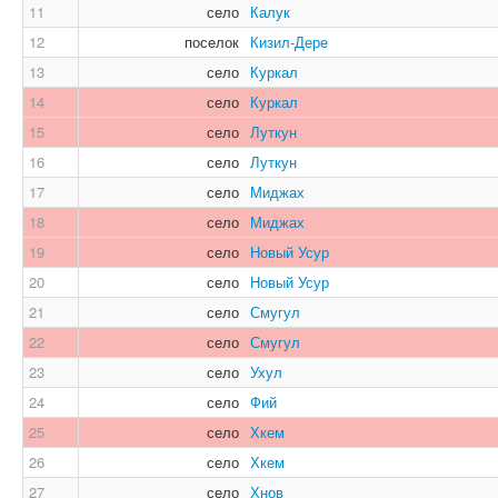
11
село
Калук
12
поселок
Кизил-Дере
13
село
Куркал
14
село
Куркал
15
село
Луткун
16
село
Луткун
17
село
Миджах
18
село
Миджах
19
село
Новый Усур
20
село
Новый Усур
21
село
Смугул
22
село
Смугул
23
село
Ухул
24
село
Фий
25
село
Хкем
26
село
Хкем
27
село
Хнов