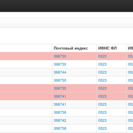
Почтовый индекс
ИФНС ФЛ
И
368730
0523
05
368730
0523
05
368744
0523
05
368730
0523
05
368730
0523
05
368741
0523
05
368741
0523
05
368736
0523
05
368742
0523
05
368758
0523
05