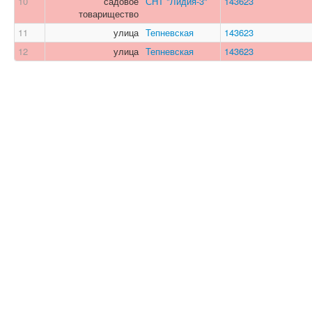
10
садовое
СНТ "Лидия-3"
143623
товарищество
11
улица
Тепневская
143623
12
улица
Тепневская
143623