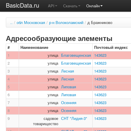
BasicData.ru
API
Скачать
Онлайн
..
/
обл Московская
/
р-н Волоколамский
/
д Бражниково
Адресообразующие элементы
#
Наименование
Почтовый индекс
1
улица
Благовещенская
143623
2
улица
Благовещенская
143623
3
улица
Лесная
143623
4
улица
Лесная
143623
5
улица
Липовая
143623
6
улица
Липовая
143623
7
улица
Осенняя
143623
8
улица
Осенняя
143623
9
садовое
СНТ "Лидия-3"
143623
товарищество