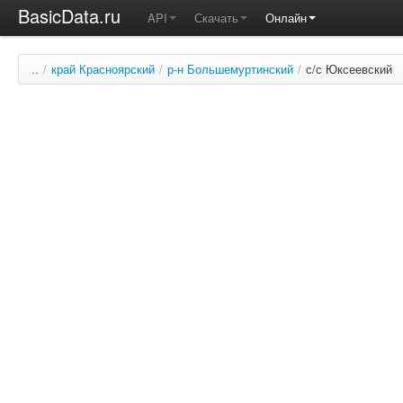
BasicData.ru
API
Скачать
Онлайн
..
/
край Красноярский
/
р-н Большемуртинский
/
с/с Юксеевский