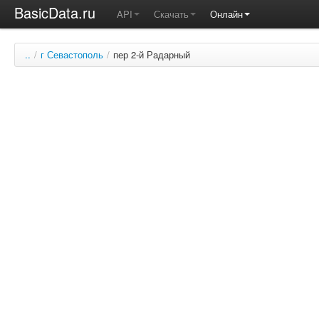
BasicData.ru
API
Скачать
Онлайн
..
/
г Севастополь
/
пер 2-й Радарный