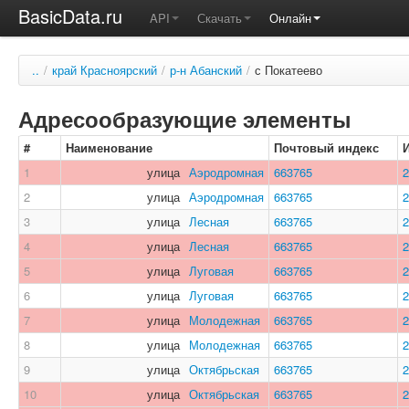
BasicData.ru
API
Скачать
Онлайн
..
/
край Красноярский
/
р-н Абанский
/
с Покатеево
Адресообразующие элементы
#
Наименование
Почтовый индекс
1
улица
Аэродромная
663765
2
2
улица
Аэродромная
663765
2
3
улица
Лесная
663765
2
4
улица
Лесная
663765
2
5
улица
Луговая
663765
2
6
улица
Луговая
663765
2
7
улица
Молодежная
663765
2
8
улица
Молодежная
663765
2
9
улица
Октябрьская
663765
2
10
улица
Октябрьская
663765
2