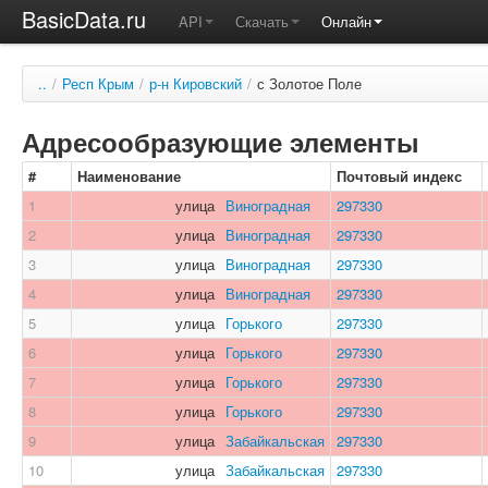
BasicData.ru
API
Скачать
Онлайн
..
/
Респ Крым
/
р-н Кировский
/
с Золотое Поле
Адресообразующие элементы
#
Наименование
Почтовый индекс
1
улица
Виноградная
297330
2
улица
Виноградная
297330
3
улица
Виноградная
297330
4
улица
Виноградная
297330
5
улица
Горького
297330
6
улица
Горького
297330
7
улица
Горького
297330
8
улица
Горького
297330
9
улица
Забайкальская
297330
10
улица
Забайкальская
297330