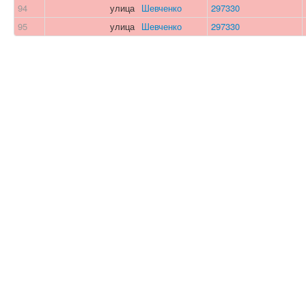
94
улица
Шевченко
297330
95
улица
Шевченко
297330