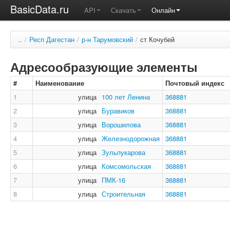
BasicData.ru
API
Скачать
Онлайн
..
/
Респ Дагестан
/
р-н Тарумовский
/
ст Кочубей
Адресообразующие элементы
#
Наименование
Почтовый индекс
1
улица
100 лет Ленина
368881
2
улица
Буравиков
368881
3
улица
Ворошилова
368881
4
улица
Железнодорожная
368881
5
улица
Зульпукарова
368881
6
улица
Комсомольская
368881
7
улица
ПМК-16
368881
8
улица
Строительная
368881