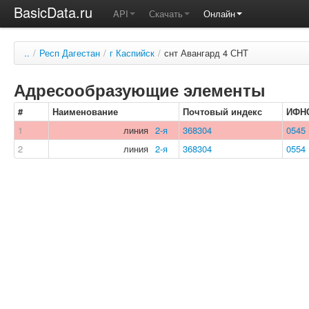
BasicData.ru
API
Скачать
Онлайн
..
/
Респ Дагестан
/
г Каспийск
/
снт Авангард 4 СНТ
Адресообразующие элементы
#
Наименование
Почтовый индекс
ИФН
1
линия
2-я
368304
0545
2
линия
2-я
368304
0554