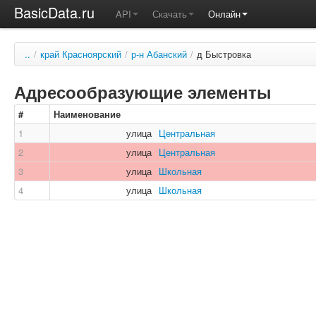
BasicData.ru
API
Скачать
Онлайн
..
/
край Красноярский
/
р-н Абанский
/
д Быстровка
Адресообразующие элементы
#
Наименование
1
улица
Центральная
2
улица
Центральная
3
улица
Школьная
4
улица
Школьная