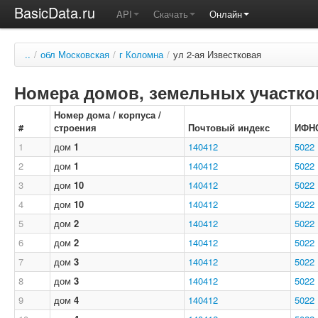
BasicData.ru
API
Скачать
Онлайн
..
/
обл Московская
/
г Коломна
/
ул 2-ая Известковая
Номера домов, земельных участков
Номер дома / корпуса /
#
строения
Почтовый индекс
ИФН
1
дом
1
140412
5022
2
дом
1
140412
5022
3
дом
10
140412
5022
4
дом
10
140412
5022
5
дом
2
140412
5022
6
дом
2
140412
5022
7
дом
3
140412
5022
8
дом
3
140412
5022
9
дом
4
140412
5022