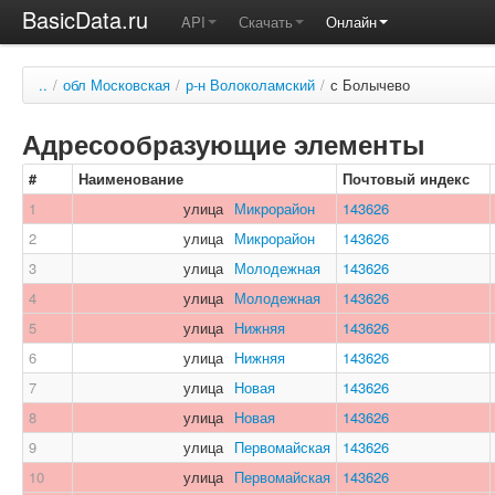
BasicData.ru
API
Скачать
Онлайн
..
/
обл Московская
/
р-н Волоколамский
/
с Болычево
Адресообразующие элементы
#
Наименование
Почтовый индекс
1
улица
Микрорайон
143626
2
улица
Микрорайон
143626
3
улица
Молодежная
143626
4
улица
Молодежная
143626
5
улица
Нижняя
143626
6
улица
Нижняя
143626
7
улица
Новая
143626
8
улица
Новая
143626
9
улица
Первомайская
143626
10
улица
Первомайская
143626