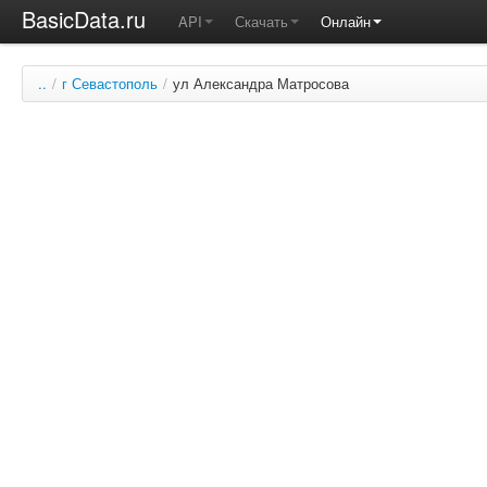
BasicData.ru
API
Скачать
Онлайн
..
/
г Севастополь
/
ул Александра Матросова