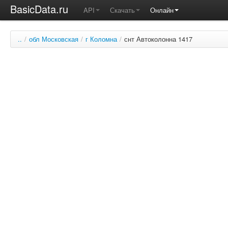
BasicData.ru
API
Скачать
Онлайн
..
/
обл Московская
/
г Коломна
/
снт Автоколонна 1417