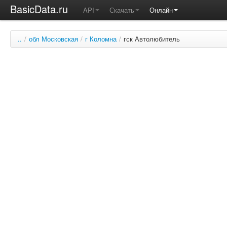
BasicData.ru
API
Скачать
Онлайн
..
/
обл Московская
/
г Коломна
/
гск Автолюбитель