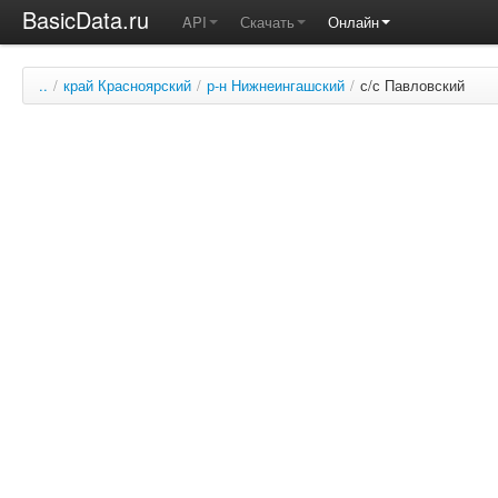
BasicData.ru
API
Скачать
Онлайн
..
/
край Красноярский
/
р-н Нижнеингашский
/
с/с Павловский