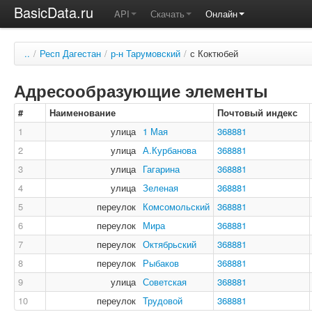
BasicData.ru
API
Скачать
Онлайн
..
/
Респ Дагестан
/
р-н Тарумовский
/
с Коктюбей
Адресообразующие элементы
#
Наименование
Почтовый индекс
1
улица
1 Мая
368881
2
улица
А.Курбанова
368881
3
улица
Гагарина
368881
4
улица
Зеленая
368881
5
переулок
Комсомольский
368881
6
переулок
Мира
368881
7
переулок
Октябрьский
368881
8
переулок
Рыбаков
368881
9
улица
Советская
368881
10
переулок
Трудовой
368881