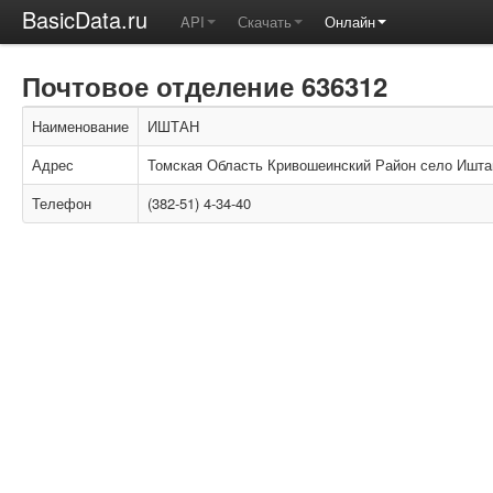
BasicData.ru
API
Скачать
Онлайн
Почтовое отделение 636312
Наименование
ИШТАН
Адрес
Томская Область Кривошеинский Район село Ишта
Телефон
(382-51) 4-34-40